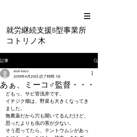
就労継続支援B型事業所
コトリノ木
記事
asai-kazu
2019年4月29日
読了時間: 1分
あぁ、ミーコ♂監督・・・
どもっ、サビ管浅井です。
イチジク畑は、野菜も大きくなってき
ました。
無農薬だから穴も開いてるんだけど、
思ったよりも虫の害が少ない。
そう思ってたら、テントウムシがあっ