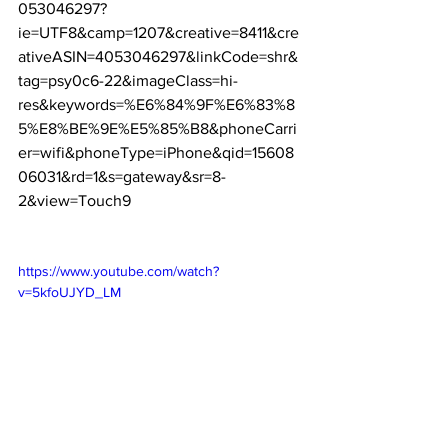
053046297?
ie=UTF8&camp=1207&creative=8411&cre
ativeASIN=4053046297&linkCode=shr&
tag=psy0c6-22&imageClass=hi-
res&keywords=%E6%84%9F%E6%83%8
5%E8%BE%9E%E5%85%B8&phoneCarri
er=wifi&phoneType=iPhone&qid=15608
06031&rd=1&s=gateway&sr=8-
2&view=Touch9
https://www.youtube.com/watch?
v=5kfoUJYD_LM