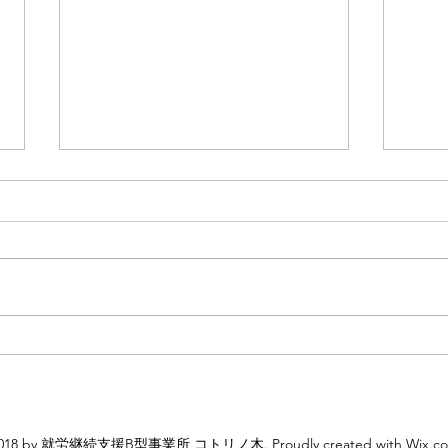
第三回☆たこ焼きパーティー
コト
☆
フォ
破！
018 by 就労継続支援B型事業所 コトリノ木. Proudly created with Wix.c