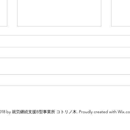
第三回☆たこ焼きパーティー
コト
☆
フォ
破！
018 by 就労継続支援B型事業所 コトリノ木. Proudly created with Wix.c