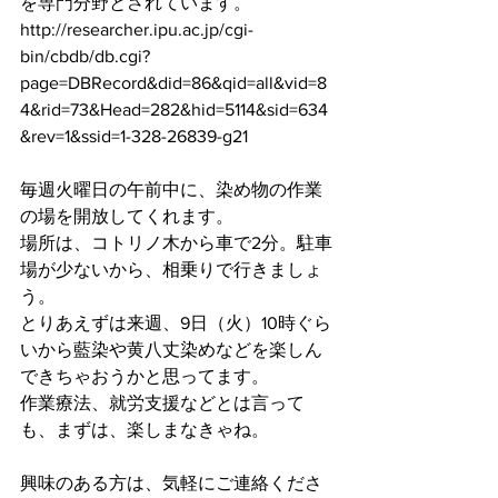
を専門分野とされています。
http://researcher.ipu.ac.jp/cgi-
bin/cbdb/db.cgi?
page=DBRecord&did=86&qid=all&vid=8
4&rid=73&Head=282&hid=5114&sid=634
&rev=1&ssid=1-328-26839-g21
毎週火曜日の午前中に、染め物の作業
の場を開放してくれます。
場所は、コトリノ木から車で2分。駐車
場が少ないから、相乗りで行きましょ
う。
とりあえずは来週、9日（火）10時ぐら
いから藍染や黄八丈染めなどを楽しん
できちゃおうかと思ってます。
作業療法、就労支援などとは言って
も、まずは、楽しまなきゃね。
興味のある方は、気軽にご連絡くださ