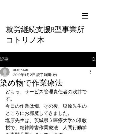
就労継続支援B型事業所
コトリノ木
記事
asai-kazu
2019年4月2日
読了時間: 1分
染め物で作業療法
どもっ、サービス管理責任者の浅井で
す。
今日の作業は畑、その後、塩原先生の
ところにお邪魔してきました。
塩原先生は、茨城県立医療大学の准教
授で、精神障害作業療法　人間行動学