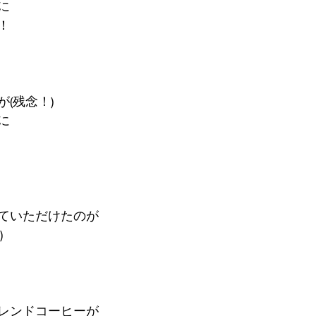
に
！
(残念！)
に
ていただけたのが
)
レンドコーヒーが