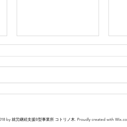
第三回☆たこ焼きパーティー
コト
☆
フォ
破！
018 by 就労継続支援B型事業所 コトリノ木. Proudly created with Wix.c