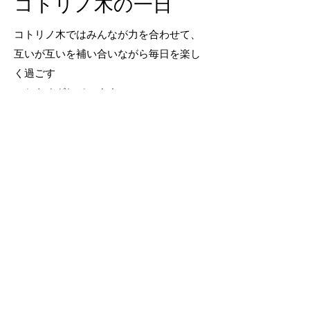
​コトリノ木の一日
コトリノ木ではみんなが力を合わせて、
互いが互いを補い合いながら毎日を楽し
く過ごす
ことをめざしています。
通販サイト、
OPEN！
かねてよりリクエストの多かったコト
リノ木の＜通販サイト＞ができまし